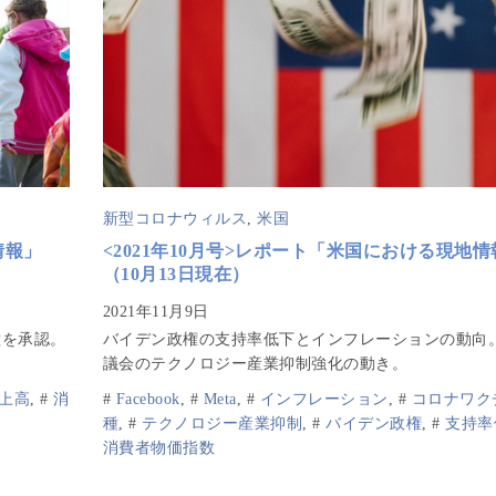
新型コロナウィルス
,
米国
情報」
<2021年10月号>レポート「米国における現地情
（10月13日現在）
種を承認。
バイデン政権の支持率低下とインフレーションの動向
。
議会のテクノロジー産業抑制強化の動き。
上高
,
#
消
#
Facebook
,
#
Meta
,
#
インフレーション
,
#
コロナワク
種
,
#
テクノロジー産業抑制
,
#
バイデン政権
,
#
支持率
消費者物価指数