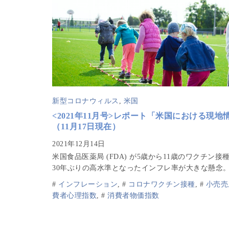
新型コロナウィルス
,
米国
<2021年11月号>レポート「米国における現地
（11月17日現在）
米国食品医薬局 (FDA) が5歳から11歳のワクチン接
30年ぶりの高水準となったインフレ率が大きな懸念
#
インフレーション
,
#
コロナワクチン接種
,
#
小売売
費者心理指数
,
#
消費者物価指数