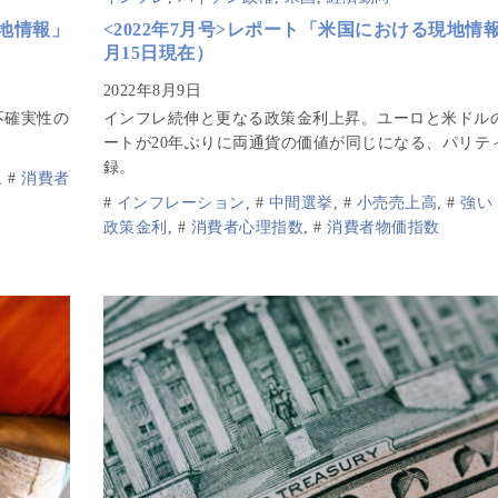
現地情報」
<2022年7月号>レポート「米国における現地情
月15日現在）
不確実性の
インフレ続伸と更なる政策金利上昇。ユーロと米ドル
ートが20年ぶりに両通貨の価値が同じになる、パリテ
録。
,
#
消費者
#
インフレーション
,
#
中間選挙
,
#
小売売上高
,
#
強い
政策金利
,
#
消費者心理指数
,
#
消費者物価指数