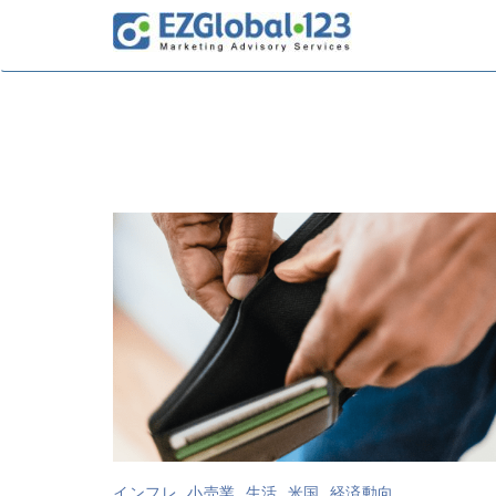
インフレ
,
小売業
,
生活
,
米国
,
経済動向