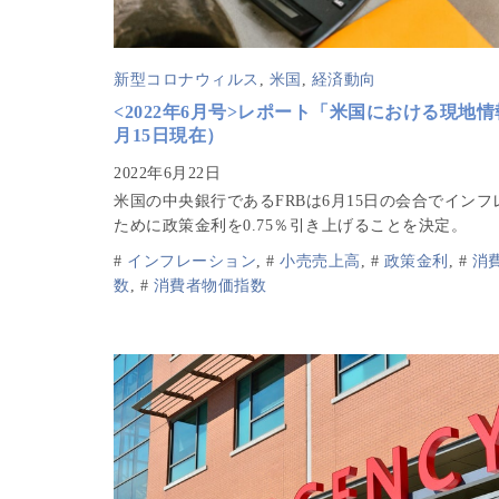
新型コロナウィルス
,
米国
,
経済動向
<2022年6月号>レポート「米国における現地情
月15日現在）
米国の中央銀行であるFRBは6月15日の会合でインフ
ために政策金利を0.75％引き上げることを決定。
#
インフレーション
,
#
小売売上高
,
#
政策金利
,
#
消
数
,
#
消費者物価指数