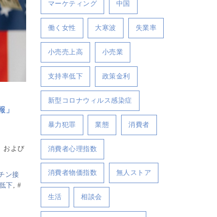
マーケティング
中国
働く女性
大寒波
失業率
小売売上高
小売業
支持率低下
政策金利
新型コロナウィルス感染症
報」
暴力犯罪
業態
消費者
。および
消費者心理指数
消費者物価指数
無人ストア
チン接
低下
,
#
生活
相談会