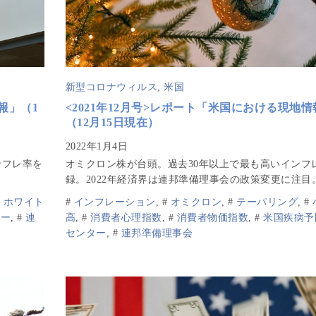
新型コロナウィルス
,
米国
報」（1
<2021年12月号>レポート「米国における現地情
（12月15日現在）
ンフレ率を
オミクロン株が台頭。過去30年以上で最も高いインフ
録。2022年経済界は連邦準備理事会の政策変更に注目
#
ホワイト
#
インフレーション
,
#
オミクロン
,
#
テーパリング
,
#
ター
,
#
連
高
,
#
消費者心理指数
,
#
消費者物価指数
,
#
米国疾病予
センター
,
#
連邦準備理事会