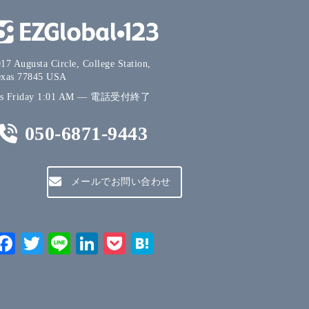
17 Augusta Circle, College Station,
exas 77845 USA
's
Friday
1:01 AM
—
電話受付終了
050-6871-9443
メールでお問い合わせ
Facebook
Twitter
Line
LinkedIn
Pocket
Hatena