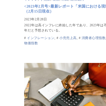
<2023年2月号>最新レポート「米国における
（2月15日現在）
2022年は高インフレに終始した年であり、2023年は
年だと予想されている。
#
インフレーション
,
#
小売売上高
,
#
消費者心理指数
物価指数