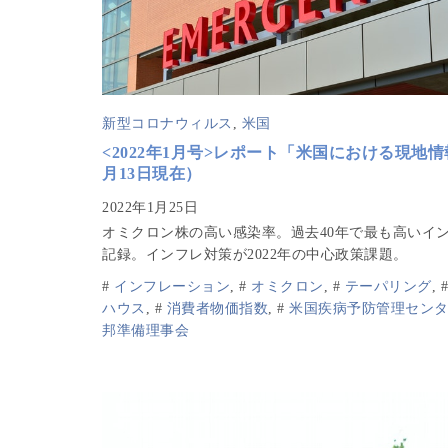
新型コロナウィルス
,
米国
<2022年1月号>レポート「米国における現地情
月13日現在）
オミクロン株の高い感染率。過去40年で最も高いイ
記録。インフレ対策が2022年の中心政策課題。
#
インフレーション
,
#
オミクロン
,
#
テーパリング
,
ハウス
,
#
消費者物価指数
,
#
米国疾病予防管理セン
邦準備理事会