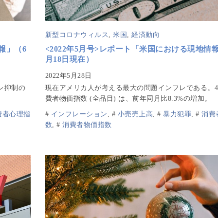
新型コロナウィルス
,
米国
,
経済動向
報」（6
<2022年5月号>レポート「米国における現地情
月18日現在）
レ抑制の
現在アメリカ人が考える最大の問題インフレである。
費者物価指数 (全品目) は、前年同月比8.3%の増加。
費者心理指
#
インフレーション
,
#
小売売上高
,
#
暴力犯罪
,
#
消費
数
,
#
消費者物価指数