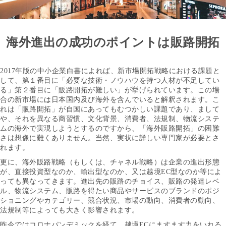
海外進出の成功のポイントは販路開拓
2017年版の中小企業白書によれば、新市場開拓戦略における課題と
して、第１番目に「必要な技術・ノウハウを持つ人材が不足してい
る」第２番目に「販路開拓が難しい」が挙げられています。この場
合の新市場には日本国内及び海外を含んでいると解釈されます。こ
れは「販路開拓」が自国にあってもむつかしい課題であり、まして
や、それを異なる商習慣、文化背景、消費者、法規制、物流システ
ムの海外で実現しようとするのですから、「海外販路開拓」の困難
さは想像に難くありません。当然、実状に詳しい専門家が必要とさ
れます。
更に、海外販路戦略（もしくは、チャネル戦略）は企業の進出形態
が、直接投資型なのか、輸出型なのか、又は越境EC型なのか等によ
っても異なってきます。進出先の販路のチョイス、販路の発達レベ
ル、物流システム、販路を得たい商品やサービスのブランドのポジ
ショニングやカテゴリー、競合状況、市場の動向、消費者の動向、
法規制等によっても大きく影響されます。
昨今ではコロナパンデミックを経て、越境ECにますます力をいれる