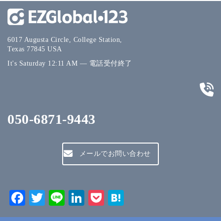
6017 Augusta Circle, College Station,
Texas 77845 USA
It's
Saturday
12:11 AM
—
電話受付終了
050-6871-9443
メールでお問い合わせ
Facebook
Twitter
Line
LinkedIn
Pocket
Hatena