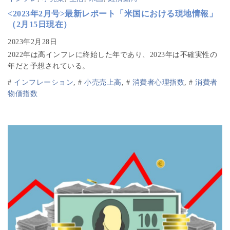
<2023年2月号>最新レポート「米国における現地情報」
（2月15日現在）
2022年は高インフレに終始した年であり、2023年は不確実性の
年だと予想されている。
#
インフレーション
,
#
小売売上高
,
#
消費者心理指数
,
#
消費者
物価指数