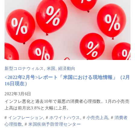
新型コロナウィルス
,
米国
,
経済動向
<2022年2月号>レポート「米国における現地情報」（2月
16日現在）
インフレ悪化と過去10年で最悪の消費者心理指数。1月の小売売
上高は前月比3.8%と大幅に上昇。
#
インフレーション
,
#
ホワイトハウス
,
#
小売売上高
,
#
消費者
心理指数
,
#
米国疾病予防管理センター