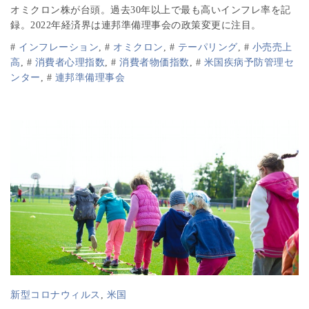
オミクロン株が台頭。過去30年以上で最も高いインフレ率を記
録。2022年経済界は連邦準備理事会の政策変更に注目。
#
インフレーション
,
#
オミクロン
,
#
テーパリング
,
#
小売売上
高
,
#
消費者心理指数
,
#
消費者物価指数
,
#
米国疾病予防管理セ
ンター
,
#
連邦準備理事会
新型コロナウィルス
,
米国