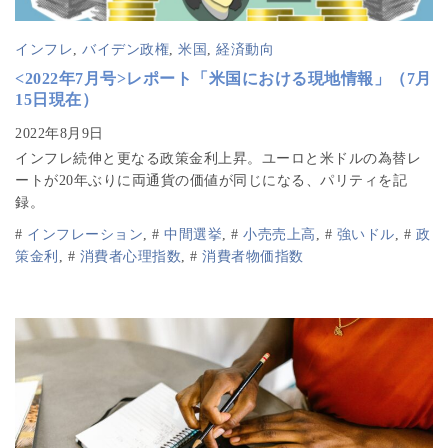
インフレ
,
バイデン政権
,
米国
,
経済動向
<2022年7月号>レポート「米国における現地情報」（7月
15日現在）
インフレ続伸と更なる政策金利上昇。ユーロと米ドルの為替レ
ートが20年ぶりに両通貨の価値が同じになる、パリティを記
録。
#
インフレーション
,
#
中間選挙
,
#
小売売上高
,
#
強いドル
,
#
政
策金利
,
#
消費者心理指数
,
#
消費者物価指数