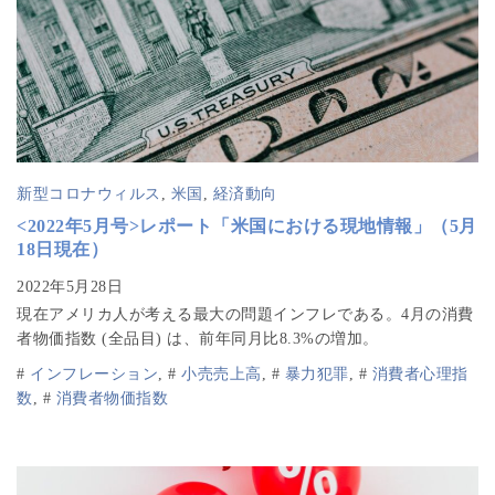
新型コロナウィルス
,
米国
,
経済動向
<2022年5月号>レポート「米国における現地情報」（5月
18日現在）
現在アメリカ人が考える最大の問題インフレである。4月の消費
者物価指数 (全品目) は、前年同月比8.3%の増加。
#
インフレーション
,
#
小売売上高
,
#
暴力犯罪
,
#
消費者心理指
数
,
#
消費者物価指数