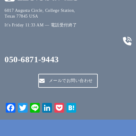
6017 Augusta Circle, College Station,
Texas 77845 USA
It's
Friday
11:33 AM
—
電話受付終了
050-6871-9443
メールでお問い合わせ
Facebook
Twitter
Line
LinkedIn
Pocket
Hatena