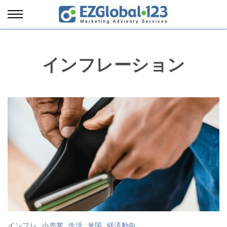
インフレーション
インフレ
,
小売業
,
生活
,
米国
,
経済動向