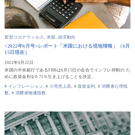
新型コロナウィルス
,
米国
,
経済動向
<2022年6月号>レポート「米国における現地情報」（6月
15日現在）
米国の中央銀行であるFRBは6月15日の会合でインフレ抑制の た
めに政策金利を0.75％引き上げることを決定。
#
インフレーション
,
#
小売売上高
,
#
政策金利
,
#
消費者心理指
数
,
#
消費者物価指数