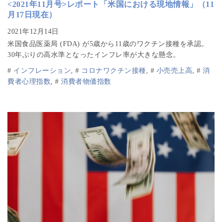
<2021年11月号>レポート「米国における現地情報」（11
月17日現在）
米国食品医薬局 (FDA) が5歳から11歳のワクチン接種を承認。
30年ぶりの高水準となったインフレ率が大きな懸念。
#
インフレーション
,
#
コロナワクチン接種
,
#
小売売上高
,
#
消
費者心理指数
,
#
消費者物価指数