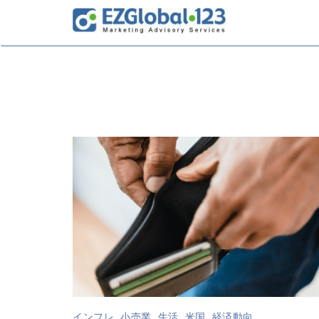
インフレ
,
小売業
,
生活
,
米国
,
経済動向