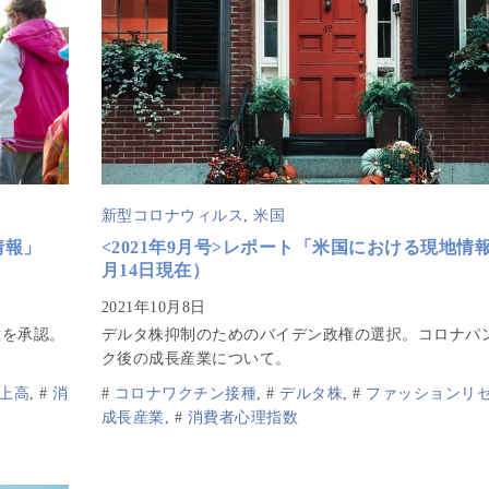
新型コロナウィルス
,
米国
情報」
<2021年9月号>レポート「米国における現地情
月14日現在）
種を承認。
デルタ株抑制のためのバイデン政権の選択。コロナパ
。
ク後の成長産業について。
上高
,
#
消
#
コロナワクチン接種
,
#
デルタ株
,
#
ファッションリ
成長産業
,
#
消費者心理指数