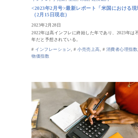
<2023年2月号>最新レポート「米国における
（2月15日現在）
2022年は高インフレに終始した年であり、2023年は
年だと予想されている。
#
インフレーション
,
#
小売売上高
,
#
消費者心理指数
物価指数