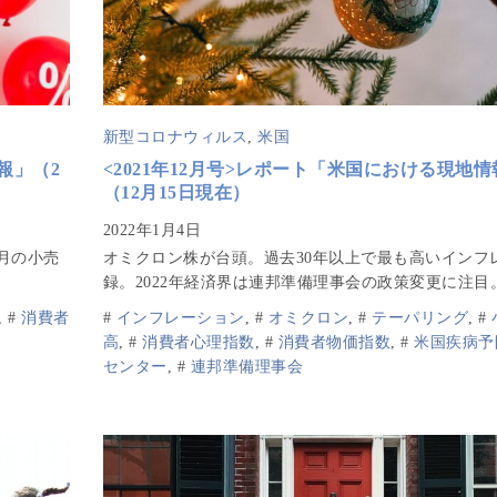
新型コロナウィルス
,
米国
報」（2
<2021年12月号>レポート「米国における現地情
（12月15日現在）
月の小売
オミクロン株が台頭。過去30年以上で最も高いインフ
録。2022年経済界は連邦準備理事会の政策変更に注目
,
#
消費者
#
インフレーション
,
#
オミクロン
,
#
テーパリング
,
#
高
,
#
消費者心理指数
,
#
消費者物価指数
,
#
米国疾病予
センター
,
#
連邦準備理事会