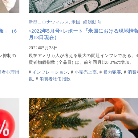
新型コロナウィルス
,
米国
,
経済動向
報」（6
<2022年5月号>レポート「米国における現地情
月18日現在）
レ抑制の
現在アメリカ人が考える最大の問題インフレである。
費者物価指数 (全品目) は、前年同月比8.3%の増加。
費者心理指
#
インフレーション
,
#
小売売上高
,
#
暴力犯罪
,
#
消費
数
,
#
消費者物価指数