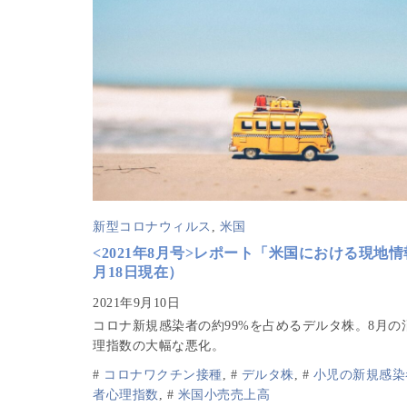
新型コロナウィルス
,
米国
<2021年8月号>レポート「米国における現地情
月18日現在）
コロナ新規感染者の約99%を占めるデルタ株。8月の
理指数の大幅な悪化。
#
コロナワクチン接種
,
#
デルタ株
,
#
小児の新規感染
者心理指数
,
#
米国小売売上高