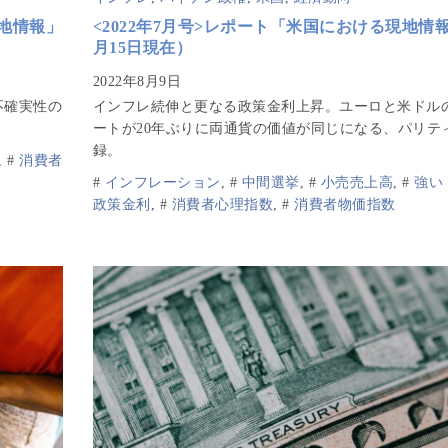
現地情報」
<2022年7月号>レポート「米国における現地情
月15日現在）
不確実性の
インフレ続伸と更なる政策金利上昇。ユーロと米ドル
ートが20年ぶりに両通貨の価値が同じになる、パリテ
録。
,
#
消費者
#
インフレーション
,
#
中間選挙
,
#
小売売上高
,
#
強い
政策金利
,
#
消費者心理指数
,
#
消費者物価指数