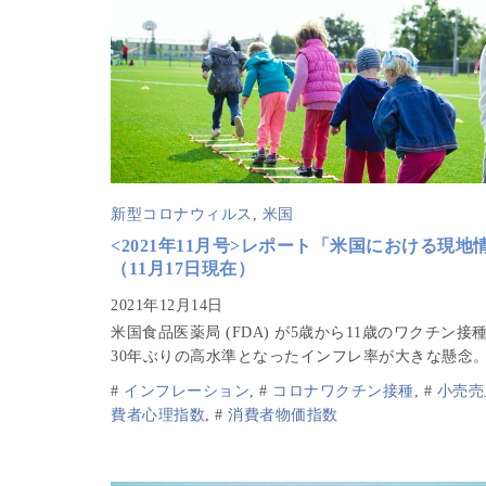
新型コロナウィルス
,
米国
<2021年11月号>レポート「米国における現地
（11月17日現在）
米国食品医薬局 (FDA) が5歳から11歳のワクチン接
30年ぶりの高水準となったインフレ率が大きな懸念
#
インフレーション
,
#
コロナワクチン接種
,
#
小売売
費者心理指数
,
#
消費者物価指数