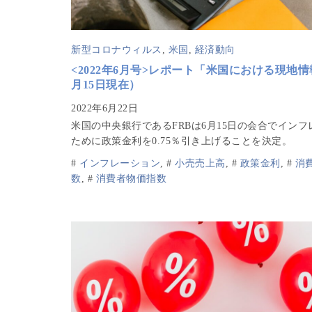
新型コロナウィルス
,
米国
,
経済動向
<2022年6月号>レポート「米国における現地情
月15日現在）
米国の中央銀行であるFRBは6月15日の会合でインフ
ために政策金利を0.75％引き上げることを決定。
#
インフレーション
,
#
小売売上高
,
#
政策金利
,
#
消
数
,
#
消費者物価指数