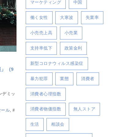
マーケティング
中国
働く女性
大寒波
失業率
小売売上高
小売業
支持率低下
政策金利
新型コロナウィルス感染症
報」（9
暴力犯罪
業態
消費者
ンデミッ
消費者心理指数
消費者物価指数
無人ストア
セール
,
#
生活
相談会