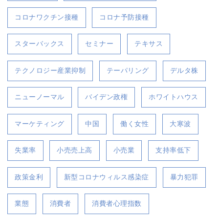
コロナワクチン接種
コロナ予防接種
スターバックス
セミナー
テキサス
テクノロジー産業抑制
テーパリング
デルタ株
ニューノーマル
バイデン政権
ホワイトハウス
マーケティング
中国
働く女性
大寒波
失業率
小売売上高
小売業
支持率低下
政策金利
新型コロナウィルス感染症
暴力犯罪
業態
消費者
消費者心理指数