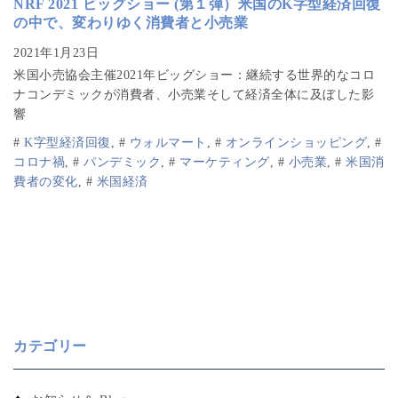
NRF 2021 ビッグショー (第１弾）米国のK字型経済回復
の中で、変わりゆく消費者と小売業
米国小売協会主催2021年ビッグショー：継続する世界的なコロ
ナコンデミックが消費者、小売業そして経済全体に及ぼした影
響
#
K字型経済回復
,
#
ウォルマート
,
#
オンラインショッピング
,
#
コロナ禍
,
#
パンデミック
,
#
マーケティング
,
#
小売業
,
#
米国消
費者の変化
,
#
米国経済
カテゴリー