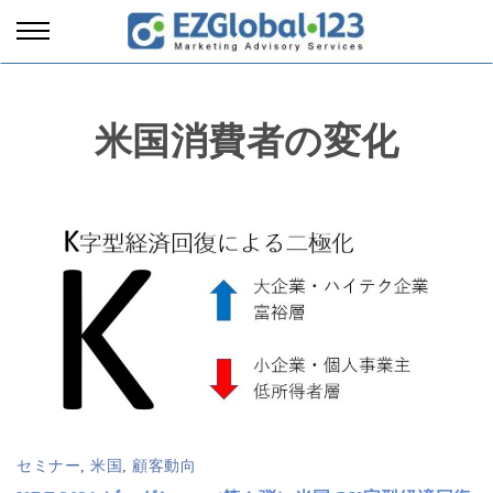
米国消費者の変化
セミナー
,
米国
,
顧客動向