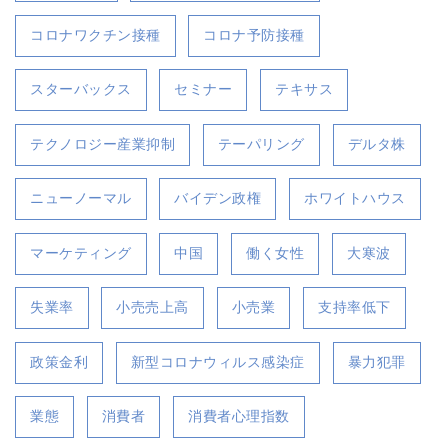
コロナワクチン接種
コロナ予防接種
スターバックス
セミナー
テキサス
テクノロジー産業抑制
テーパリング
デルタ株
ニューノーマル
バイデン政権
ホワイトハウス
マーケティング
中国
働く女性
大寒波
失業率
小売売上高
小売業
支持率低下
政策金利
新型コロナウィルス感染症
暴力犯罪
業態
消費者
消費者心理指数