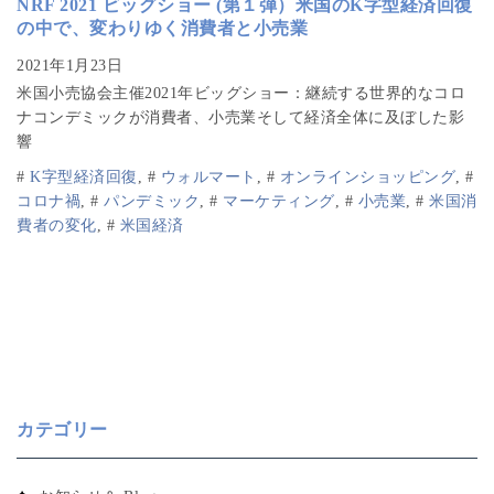
NRF 2021 ビッグショー (第１弾）米国のK字型経済回復
の中で、変わりゆく消費者と小売業
米国小売協会主催2021年ビッグショー：継続する世界的なコロ
ナコンデミックが消費者、小売業そして経済全体に及ぼした影
響
#
K字型経済回復
,
#
ウォルマート
,
#
オンラインショッピング
,
#
コロナ禍
,
#
パンデミック
,
#
マーケティング
,
#
小売業
,
#
米国消
費者の変化
,
#
米国経済
カテゴリー