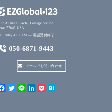
17 Augusta Circle, College Station,
exas 77845 USA
's
Friday
4:02 AM
—
電話受付終了
050-6871-9443
メールでお問い合わせ
Facebook
Twitter
Line
LinkedIn
Pocket
Hatena