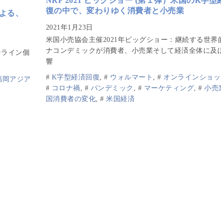
NRF 2021 ビッグショー (第１弾）米国のK字
復の中で、変わりゆく消費者と小売業
による、
米国小売協会主催2021年ビッグショー：継続する世界
ナコンデミックが消費者、小売業そして経済全体に及
ンライン個
響
#
K字型経済回復
,
#
ウォルマート
,
#
オンラインショッ
福岡アジア
#
コロナ禍
,
#
パンデミック
,
#
マーケティング
,
#
小売
国消費者の変化
,
#
米国経済