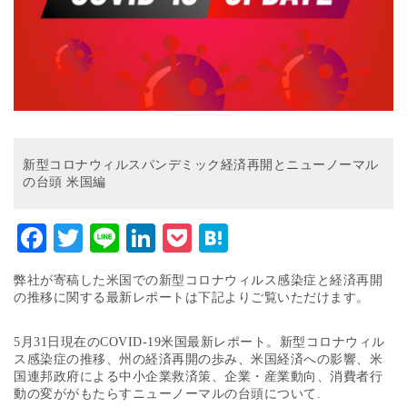
新型コロナウィルスパンデミック経済再開とニューノーマル
の台頭 米国編
Facebook
Twitter
Line
LinkedIn
Pocket
Hatena
弊社が寄稿した米国での新型コロナウィルス感染症と経済再開
の推移に関する最新レポートは下記よりご覧いただけます。
5月31日現在のCOVID-19米国最新レポート。新型コロナウィル
ス感染症の推移、州の経済再開の歩み、米国経済への影響、米
国連邦政府による中小企業救済策、企業・産業動向、消費者行
動の変ががもたらすニューノーマルの台頭について.