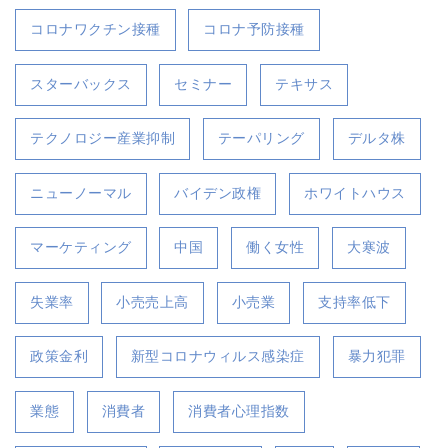
コロナワクチン接種
コロナ予防接種
スターバックス
セミナー
テキサス
テクノロジー産業抑制
テーパリング
デルタ株
ニューノーマル
バイデン政権
ホワイトハウス
マーケティング
中国
働く女性
大寒波
失業率
小売売上高
小売業
支持率低下
政策金利
新型コロナウィルス感染症
暴力犯罪
業態
消費者
消費者心理指数