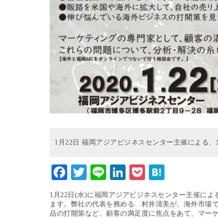
1月22日 福岡アジアビジネスセンター主催による
Facebook
Twitter
Line
LinkedIn
Pocket
Hatena
1月22日(水)に福岡アジアビジネスセンター主催に
ます。弊社の代表を務める 村井清美が、海外市場
品の打開策など、顧客の満足度に焦点をあて、マー