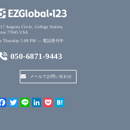
17 Augusta Circle, College Station,
exas 77845 USA
's
Thursday
5:08 PM
—
電話受付中
050-6871-9443
メールでお問い合わせ
Facebook
Twitter
Line
LinkedIn
Pocket
Hatena