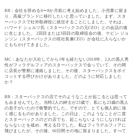
RB：会社を辞める6〜8か月前に考え始めました。小売業に留ま
り、高級ブランドに移行したいと思っていました。まず、スタ
ーバックスで社外取締役に就任することにしました。それは、
ハワード シュルツ氏（スターバックスの元CEO）との会話の後
に生じました。 2回目または3回目の取締役会の後、ケビン ジョ
ンソン（スターバックスの現社長兼CEO）が会社に入らないか
ともちかけてきました。
MC：あなたが入社してから1年も経たない2018年、2人の黒人男
性がフィラデルフィアのスターバックスで会っていて、その間
に店長が警察に連絡しました。その後、スターバックスをボイ
コットする呼びかけがありました。どのように対応しました
か？
RB：スターバックスの店でそのようなことが起こるとは思って
もみませんでした。当時2人の紳士が23歳で、私にも23歳の黒人
の息子がいたので衝撃的でした。ですので、とても個人的に強
く感じるものがありました。この日は、このようなことが二度
とスターバックスのどの店でも、起こらないようにしなければ
ならないとを戒め、考える日でした。私はフィラデルフィアに
飛びましたが、その後、60日間その地に留まりました。すべて