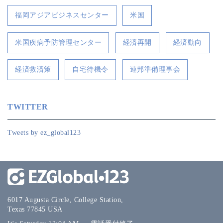
福岡アジアビジネスセンター
米国
米国疾病予防管理センター
経済再開
経済動向
経済救済策
自宅待機令
連邦準備理事会
TWITTER
Tweets by ez_global123
6017 Augusta Circle, College Station,
Texas 77845 USA